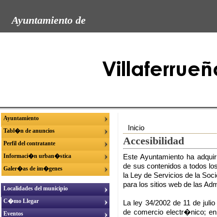
Ayuntamiento de
Ayuntamiento
Inicio
Tabl�n de anuncios
Accesibilidad
Perfil del contratante
Informaci�n urban�stica
Este Ayuntamiento ha adquiri
de sus contenidos a todos lo
Galer�as de im�genes
la Ley de Servicios de la So
para los sitios web de las Ad
Localidades del municipio
C�mo Llegar
La ley 34/2002 de 11 de juli
de comercio electr�nico; en 
Eventos