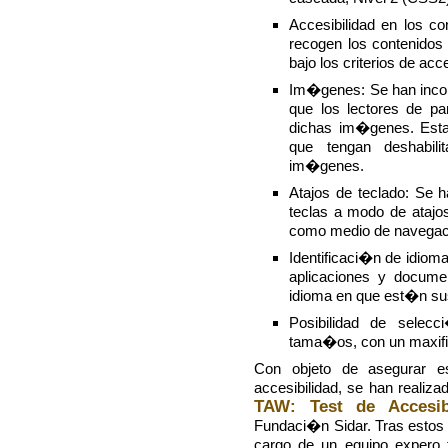
Accesibilidad en los co
recogen los contenidos
bajo los criterios de acc
Im�genes: Se han incor
que los lectores de pan
dichas im�genes. Esta 
que tengan deshabil
im�genes.
Atajos de teclado: Se 
teclas a modo de atajos
como medio de navega
Identificaci�n de idiom
aplicaciones y documen
idioma en que est�n su
Posibilidad de selecc
tama�os, con un maxific
Con objeto de asegurar es
accesibilidad, se han reali
TAW: Test de Accesib
Fundaci�n Sidar. Tras estos
cargo de un equipo expero t