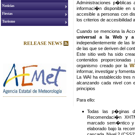
Administraciones p�blicas 
Noticias
informaci�n disponible en 
Fiestas
accesible a personas con di
los criterios de accesibilidad
Turismo
Cuando se menciona la Acc
universal a la Web y a
independientemente de las li
RELEASE NEWS
de las que se deriven del co
Este sitio web ha sido crea
contenidos proporcionadas
W
organismo creado por la
informar, investigar y fomenta
La WAI ha establecido tres niv
alcanzando cada nivel con 
principios
Para ello:
Todas las p�ginas
Recomendaci�n XHTML
marcado sem�ntico y 
elaborado bajo la reco
cascada, Nivel 2 (CSS2