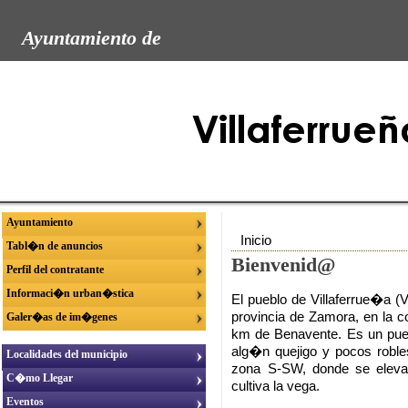
Ayuntamiento de
Ayuntamiento
Inicio
Tabl�n de anuncios
Bienvenid@
Perfil del contratante
Informaci�n urban�stica
El pueblo de Villaferrue�a (V
provincia de Zamora, en la c
Galer�as de im�genes
km de Benavente. Es un pueb
alg�n quejigo y pocos roble
Localidades del municipio
zona S-SW, donde se eleva 
C�mo Llegar
cultiva la vega.
Eventos