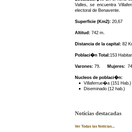
Valles, se encuentra Villaf
electoral de Benavente.
Superficie (Km
2
):
20,67
Altitud:
742 m.
Distancia de la capital:
82 K
Poblaci�n Total:
153 Habitan
Varones:
79.
Mujeres:
74
Nucleos de poblaci�n:
Villaferrue�a (151 Hab.)
Diseminado (12 hab.)
Noticias destacadas
Ver Todas las Noticias...